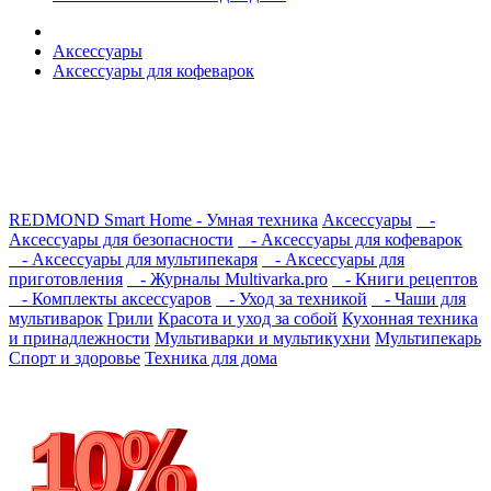
Аксессуары
Аксессуары для кофеварок
REDMOND Smart Home - Умная техника
Аксессуары
-
Аксессуары для безопасности
- Аксессуары для кофеварок
- Аксессуары для мультипекаря
- Аксессуары для
приготовления
- Журналы Multivarka.pro
- Книги рецептов
- Комплекты аксессуаров
- Уход за техникой
- Чаши для
мультиварок
Грили
Красота и уход за собой
Кухонная техника
и принадлежности
Мультиварки и мультикухни
Мультипекарь
Спорт и здоровье
Техника для дома