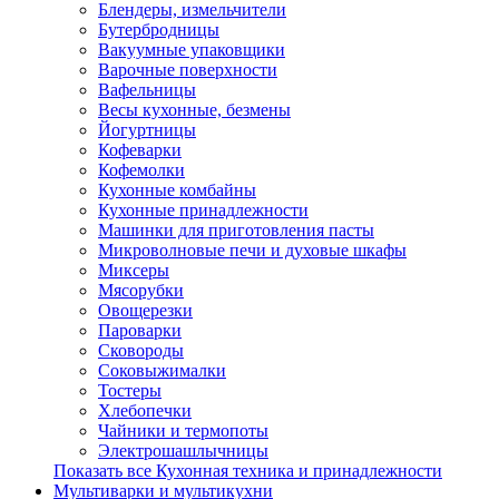
Блендеры, измельчители
Бутербродницы
Вакуумные упаковщики
Варочные поверхности
Вафельницы
Весы кухонные, безмены
Йогуртницы
Кофеварки
Кофемолки
Кухонные комбайны
Кухонные принадлежности
Машинки для приготовления пасты
Микроволновые печи и духовые шкафы
Миксеры
Мясорубки
Овощерезки
Пароварки
Сковороды
Соковыжималки
Тостеры
Хлебопечки
Чайники и термопоты
Электрошашлычницы
Показать все Кухонная техника и принадлежности
Мультиварки и мультикухни