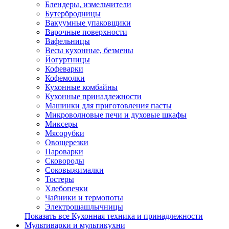
Блендеры, измельчители
Бутербродницы
Вакуумные упаковщики
Варочные поверхности
Вафельницы
Весы кухонные, безмены
Йогуртницы
Кофеварки
Кофемолки
Кухонные комбайны
Кухонные принадлежности
Машинки для приготовления пасты
Микроволновые печи и духовые шкафы
Миксеры
Мясорубки
Овощерезки
Пароварки
Сковороды
Соковыжималки
Тостеры
Хлебопечки
Чайники и термопоты
Электрошашлычницы
Показать все Кухонная техника и принадлежности
Мультиварки и мультикухни