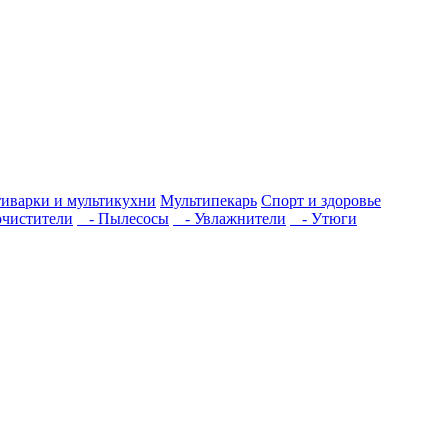
иварки и мультикухни
Мультипекарь
Спорт и здоровье
чистители
- Пылесосы
- Увлажнители
- Утюги