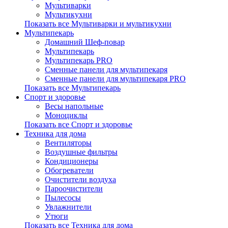
Мультиварки
Мультикухни
Показать все Мультиварки и мультикухни
Мультипекарь
Домашний Шеф-повар
Мультипекарь
Мультипекарь PRO
Сменные панели для мультипекаря
Сменные панели для мультипекаря PRO
Показать все Мультипекарь
Спорт и здоровье
Весы напольные
Моноциклы
Показать все Спорт и здоровье
Техника для дома
Вентиляторы
Воздушные фильтры
Кондиционеры
Обогреватели
Очистители воздуха
Пароочистители
Пылесосы
Увлажнители
Утюги
Показать все Техника для дома