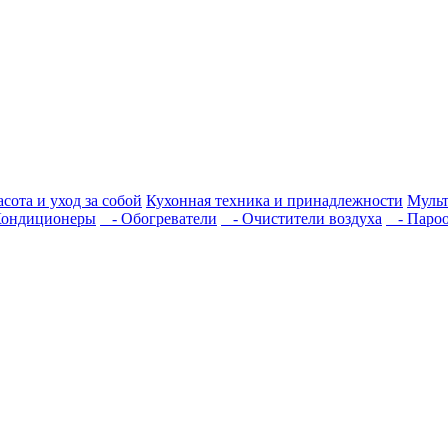
сота и уход за собой
Кухонная техника и принадлежности
Мульт
ондиционеры
- Обогреватели
- Очистители воздуха
- Пароо