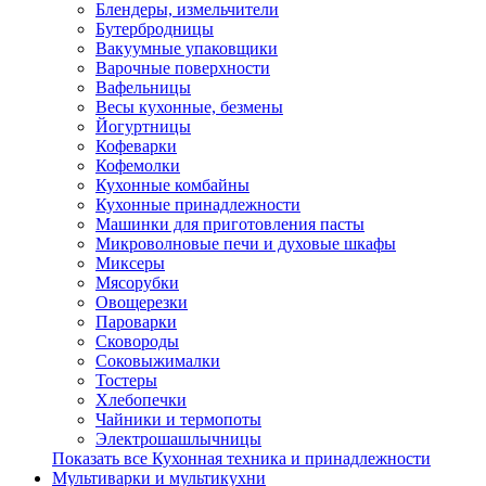
Блендеры, измельчители
Бутербродницы
Вакуумные упаковщики
Варочные поверхности
Вафельницы
Весы кухонные, безмены
Йогуртницы
Кофеварки
Кофемолки
Кухонные комбайны
Кухонные принадлежности
Машинки для приготовления пасты
Микроволновые печи и духовые шкафы
Миксеры
Мясорубки
Овощерезки
Пароварки
Сковороды
Соковыжималки
Тостеры
Хлебопечки
Чайники и термопоты
Электрошашлычницы
Показать все Кухонная техника и принадлежности
Мультиварки и мультикухни