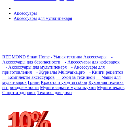
Аксессуары
Аксессуары для мультипекаря
REDMOND Smart Home - Умная техника
Аксессуары
-
Аксессуары для безопасности
- Аксессуары для кофеварок
- Аксессуары для мультипекаря
- Аксессуары для
приготовления
- Журналы Multivarka.pro
- Книги рецептов
- Комплекты аксессуаров
- Уход за техникой
- Чаши для
мультиварок
Грили
Красота и уход за собой
Кухонная техника
и принадлежности
Мультиварки и мультикухни
Мультипекарь
Спорт и здоровье
Техника для дома