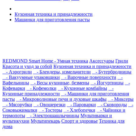
Кухонная техника и принадлежности
Машинки для приготовления пасты
REDMOND Smart Home - Умная техника
Аксессуары
Грили
Красота и уход за собой
Кухонная техника и принадлежности
- Аэрогрили
- Блендеры, измельчители
- Бутербродницы
- Вакуумные упаковщики
- Варочные поверхности
-
Вафельницы
- Весы кухонные, безмены
- Йогуртницы
-
Кофеварки
- Кофемолки
- Кухонные комбайны
-
Кухонные принадлежности
- Машинки для приготовления
пасты
- Микроволновые печи и духовые шкафы
- Миксеры
- Мясорубки
- Овощерезки
- Пароварки
- Сковороды
-
Соковыжималки
- Тостеры
- Хлебопечки
- Чайники и
термопоты
- Электрошашлычницы
Мультиварки и
мультикухни
Мультипекарь
Спорт и здоровье
Техника для
дома