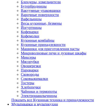
Блендеры, измельчители
Бутербродницы
Вакуумные упаковщики
Варочные поверхности
Вафельницы
Весы кухонные, безмены
Йогуртницы
Кофеварки
Кофемолки
Кухонные комбайны
Кухонные принадлежности
Машинки для приготовления пасты
Микроволновые печи и духовые шкафы
Миксеры
Мясорубки
Овощерезки
Пароварки
Сковороды
Соковыжималки
Тостеры
Хлебопечки
Чайники и термопоты
Электрошашлычницы
Показать все Кухонная техника и принадлежности
Мультиварки и мультикухни