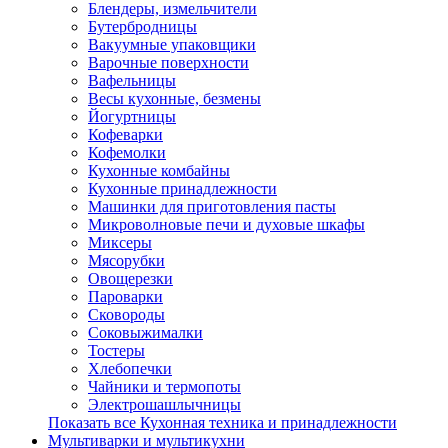
Блендеры, измельчители
Бутербродницы
Вакуумные упаковщики
Варочные поверхности
Вафельницы
Весы кухонные, безмены
Йогуртницы
Кофеварки
Кофемолки
Кухонные комбайны
Кухонные принадлежности
Машинки для приготовления пасты
Микроволновые печи и духовые шкафы
Миксеры
Мясорубки
Овощерезки
Пароварки
Сковороды
Соковыжималки
Тостеры
Хлебопечки
Чайники и термопоты
Электрошашлычницы
Показать все Кухонная техника и принадлежности
Мультиварки и мультикухни