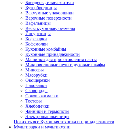
Блендеры, измельчители
Бутербродницы
Вакуумные упаковщики
Варочные поверхности
Вафельницы
Весы кухонные, безмены
Йогуртницы
Кофеварки
Кофемолки
Кухонные комбайны
Кухонные принадлежности
Машинки для приготовления пасты
Микроволновые печи и духовые шкафы
Миксеры
Мясорубки
Овощерезки
Пароварки
Сковороды
Соковыжималки
Тостеры
Хлебопечки
Чайники и термопоты
Электрошашлычницы
Показать все Кухонная техника и принадлежности
Мультиварки и мультикухни