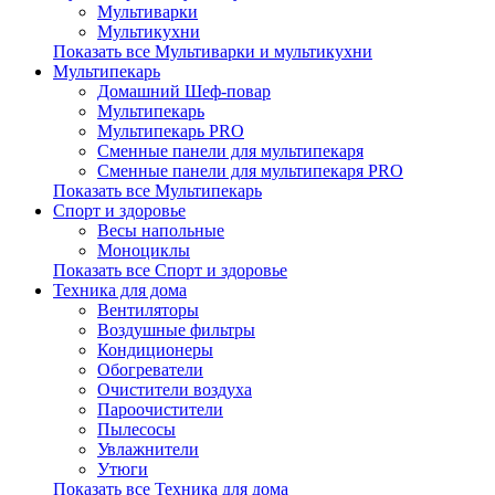
Мультиварки
Мультикухни
Показать все Мультиварки и мультикухни
Мультипекарь
Домашний Шеф-повар
Мультипекарь
Мультипекарь PRO
Сменные панели для мультипекаря
Сменные панели для мультипекаря PRO
Показать все Мультипекарь
Спорт и здоровье
Весы напольные
Моноциклы
Показать все Спорт и здоровье
Техника для дома
Вентиляторы
Воздушные фильтры
Кондиционеры
Обогреватели
Очистители воздуха
Пароочистители
Пылесосы
Увлажнители
Утюги
Показать все Техника для дома