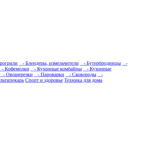
рогрили
- Блендеры, измельчители
- Бутербродницы
-
- Кофемолки
- Кухонные комбайны
- Кухонные
- Овощерезки
- Пароварки
- Сковороды
-
льтипекарь
Спорт и здоровье
Техника для дома