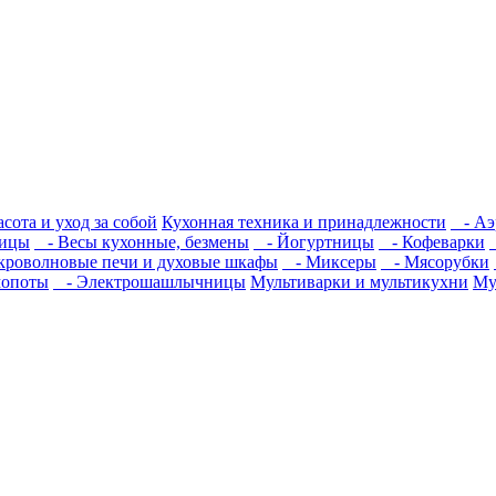
сота и уход за собой
Кухонная техника и принадлежности
- Аэ
ицы
- Весы кухонные, безмены
- Йогуртницы
- Кофеварки
роволновые печи и духовые шкафы
- Миксеры
- Мясорубки
мопоты
- Электрошашлычницы
Мультиварки и мультикухни
Му