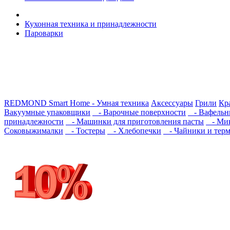
Кухонная техника и принадлежности
Пароварки
REDMOND Smart Home - Умная техника
Аксессуары
Грили
Кра
Вакуумные упаковщики
- Варочные поверхности
- Вафельн
принадлежности
- Машинки для приготовления пасты
- Мик
Соковыжималки
- Тостеры
- Хлебопечки
- Чайники и тер